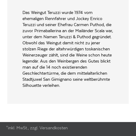
Teruzzi & Puthod, SP127, ,
PRODUZENT / ABFÜLLER / HERSTELLER
53037, San Gimignano
Das Weingut Teruzzi wurde 1974 vom
EAN
ehemaligen Rennfahrer und Jockey Enrico
8023550277519
Teruzzi und seiner Ehefrau Carmen Puthod, die
ARTIKELNUMMER
130033
zuvor Primaballerina an der Mailänder Scala war,
unter dem Namen Teruzzi & Puthod gegründet.
Obwohl das Weingut damit nicht zu jener
stolzen Riege der altehrwürdigen toskanischen
Weinerzeuger zählt, sind die Weine schon heute
legendär. Aus den Weinbergen des Gutes blickt
man auf die 14 noch existierenden
Geschlechtertürme, die dem mittelalterlichen
Stadtjuwel San Gimignano seine weltberühmte
Silhouette verleihen.
*inkl. MwSt., zzgl. Versandkosten
Footer-Menü