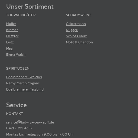
Unser Sortiment
TOP-WEINGÜTER
SCHAUMWEINE
Müller
Geldermann
Krämer
Ruggeri
Metzger
Schloss Vaux
Leitz
Moët & Chandon
Masi
Elena Walch
SPIRITUOSEN
Edelbrennerei Walcher
Rémy Martin Cognac
Edelbrennerei Fassbind
Service
KONTAKT
service@ludwig-von-kapff.de
0421 - 399 43 17
Montag bis Freitag von 9:00 bis 17:00 Uhr