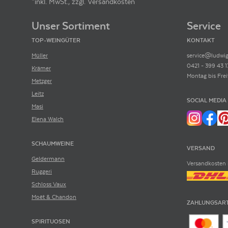
*inkl. MwSt., zzgl. Versandkosten
Footer-Menü
Unser Sortiment
Service
TOP-WEINGÜTER
KONTAKT
Müller
service@ludwig
0421 - 399 43 1
Krämer
Montag bis Frei
Metzger
Leitz
SOCIAL MEDIA
Masi
Elena Walch
SCHAUMWEINE
VERSAND
Geldermann
Versandkosten 
Ruggeri
Schloss Vaux
Moët & Chandon
ZAHLUNGSAR
SPIRITUOSEN