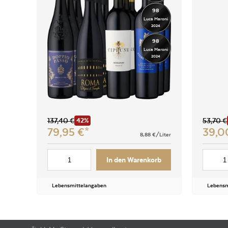
98
Luca Maroni
2024
98
Luca Maroni
2024
137,40
€
53,70
€
42%
79,95
€
39,
8,88
€/Liter
In den Warenkorb
Lebensmittelangaben
Lebensm