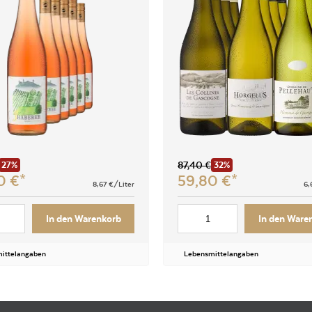
87,40
€
27%
32%
00
€
59,80
€
8,67
€/Liter
6,
In den Warenkorb
In den Ware
ittelangaben
Lebensmittelangaben