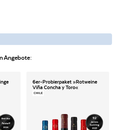
en Angebote:
inge
6er-Probierpaket »Rotweine
6+
Viña Concha y Toro«
»Si
CHILE
DEU
92
Best Buy
James
Falstaff
Suckling
2024
2023