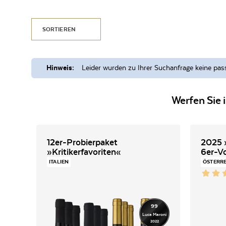
SORTIEREN
Hinweis:
Leider wurden zu Ihrer Suchanfrage keine pas
Werfen Sie 
12er-Probierpaket
2025 
»Kritikerfavoriten«
6er-V
ITALIEN
ÖSTERR
99
Luca Maroni
2022