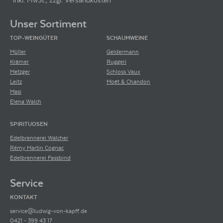
*inkl. MwSt., zzgl. Versandkosten
Footer-Menü
Unser Sortiment
TOP-WEINGÜTER
SCHAUMWEINE
Müller
Geldermann
Krämer
Ruggeri
Metzger
Schloss Vaux
Leitz
Moët & Chandon
Masi
Elena Walch
SPIRITUOSEN
Edelbrennerei Walcher
Rémy Martin Cognac
Edelbrennerei Fassbind
Service
KONTAKT
service@ludwig-von-kapff.de
0421 - 399 43 17