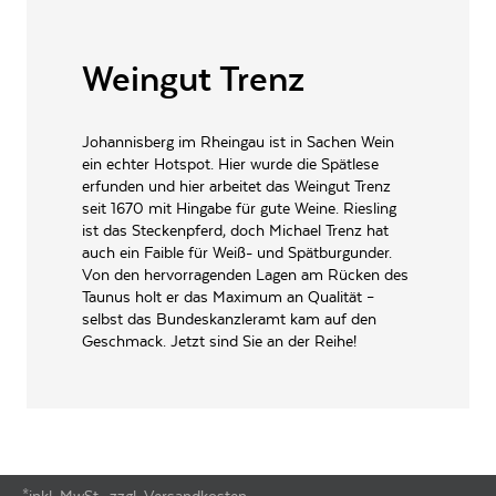
ALLERGENE / INHALTSSTOFFE
keine
Weingut Trenz
Erfrischungsgetränk mit
PRODUKTTYP
Kohlensäure, vegan
INHALT (LITER)
0.75
l
Johannisberg im Rheingau ist in Sachen Wein
ein echter Hotspot. Hier wurde die Spätlese
Weingut Trenz, Schulstr. 1+3
PRODUZENT / ABFÜLLER / HERSTELLER
erfunden und hier arbeitet das Weingut Trenz
65366 Johannisberg
seit 1670 mit Hingabe für gute Weine. Riesling
WEINTYPGESCHMACK
Süss
ist das Steckenpferd, doch Michael Trenz hat
auch ein Faible für Weiß- und Spätburgunder.
EAN
4260178584559
Von den hervorragenden Lagen am Rücken des
Taunus holt er das Maximum an Qualität –
ARTIKELNUMMER
178135
selbst das Bundeskanzleramt kam auf den
Geschmack. Jetzt sind Sie an der Reihe!