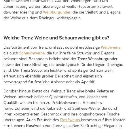
Spitzenweinen heranwächst. Auf den Weinbergen rund um
Johannisberg werden überwiegend weiße Rebsorten kultiviert,
darunter Riesling und
Weißburgunder
, die die Vielfalt und Eleganz
der Weine aus dem Rheingau widerspiegeln.
Welche Trenz Weine und Schaumweine gibt es?
Das Sortiment von Trenz umfasst sowohl erstklassige
Weißweine
als auch
Schaumweine
, die für ihre feine Struktur und Eleganz
bekannt sind. Besonders beliebt sind der
Trenz Weissburgunder
sowie der
Trenz Riesling
, die beide typisch für die Region Rheingau
sind. Der
Trenz Secco
, ein leichter und spritziger Schaumwein,
erfreut sich ebenfalls großer Beliebtheit und eignet sich
hervorragend für festliche Anlässe oder als Aperitif.
Darüber hinaus bietet das Weingut Trenz eine breite Palette an
Weinen unterschiedlicher Qualitätsstufen, von klassischen
Qualitätsweinen bis hin zu Prädikatsweinen. Besonders
hervorzuheben sind die Kabinett- und Spätlese-Weine, die durch
ihren konzentrierten Geschmack und ihre langanhaltende Frische
überzeugen. Auch Freunde des
Roséweins
kommen auf ihre Kosten
– mit einem
Roséwein
von Trenz genießen Sie fruchtige Eleganz in