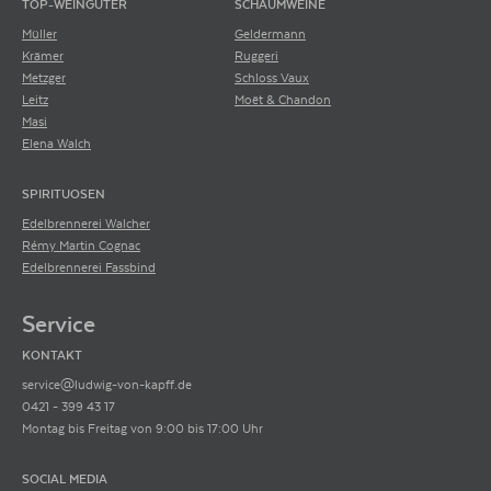
TOP-WEINGÜTER
SCHAUMWEINE
Müller
Geldermann
Krämer
Ruggeri
Metzger
Schloss Vaux
Leitz
Moët & Chandon
Masi
Elena Walch
SPIRITUOSEN
Edelbrennerei Walcher
Rémy Martin Cognac
Edelbrennerei Fassbind
Service
KONTAKT
service@ludwig-von-kapff.de
0421 - 399 43 17
Montag bis Freitag von 9:00 bis 17:00 Uhr
SOCIAL MEDIA