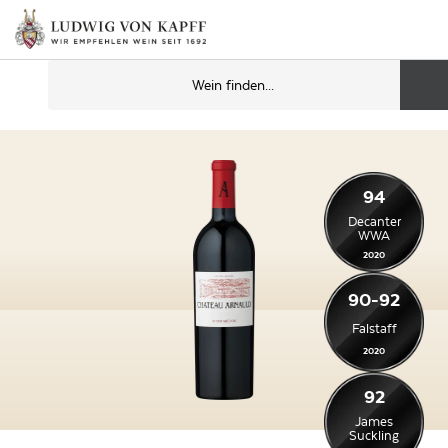
94
Decanter
WWA
2020
90-92
Falstaff
2020
92
James
Suckling