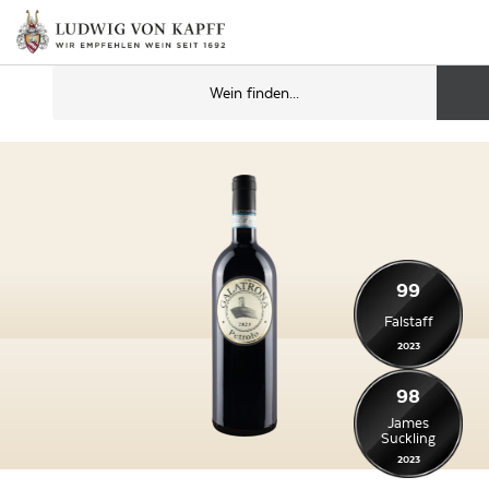
99
Falstaff
2023
98
James
Suckling
2023