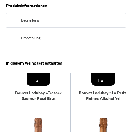
Produktinformationen
Beurteilung
Ein prickelndes Highlight, das zu jedem Anlass passt – ideal für
Champagner-Liebhaber und Einsteiger gleichermaßen.
Empfehlung
Passt hervorragend zu frischem Fisch, edlem Käse oder einfach zum
Anstoßen bei festlichen Anlässen.
In diesem Weinpaket enthalten
1
x
1
x
Bouvet Ladubay »Tresor«
Bouvet Ladubay »La Petite
Saumur Rosé Brut
Reine« Alkoholfrei