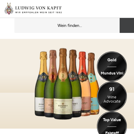
Gold
Mundus Vini
91
Wine
Advocate
Top Value
Falstaff