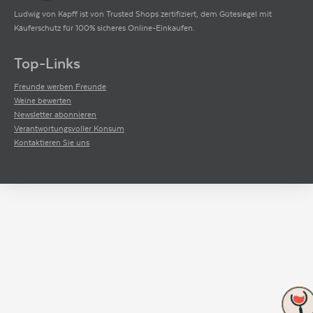
Ludwig von Kapff ist von Trusted Shops zertifiziert, dem Gütesiegel mit
Käuferschutz für 100% sicheres Online-Einkaufen.
Top-Links
Freunde werben Freunde
Weine bewerten
Newsletter abonnieren
Verantwortungsvoller Konsum
Kontaktieren Sie uns