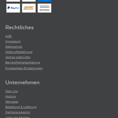
Rechtliches
AGB
Impressum
Datenschutz
Widerrufsbelehrung
Vertrag widerrufen
Barrierefreiheitserklärung
Privatsphäre-Einstellungen
Unternehmen
Über uns
Historie
Weinlager
Bestellung & Lieferung
Partnerprogramm
Jobs und Karriere