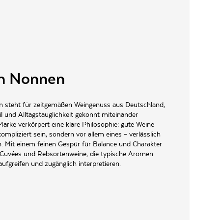
7,93 €/Liter
11,93 €/Liter
11,93 €/Liter
 Aprikosen, roter Apfel, Nashi-Birne, dezent Eisbonbon.
r Süße, milde Säure, ein offenherziger, harmonisch
en in regelmäßigen Abständen Wein- und Restaurant-
ngehören, jährlich über 4000 Weine.
n Nonnen
 steht für zeitgemäßen Weingenuss aus Deutschland,
til und Alltagstauglichkeit gekonnt miteinander
 Zitronenzeste, Mais, Kräuterwürze, nussige Anklänge.
Marke verkörpert eine klare Philosophie: gute Weine
idig und balanciert, unbeschwerter Trinkfluss.«
mpliziert sein, sondern vor allem eines – verlässlich
n. Mit einem feinen Gespür für Balance und Charakter
 Cuvées und Rebsortenweine, die typische Aromen
aufgreifen und zugänglich interpretieren.
en in regelmäßigen Abständen Wein- und Restaurant-
ngehören, jährlich über 4000 Weine.