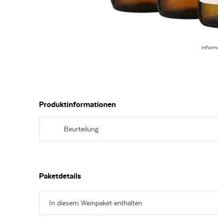
Inform
Produktinformationen
Beurteilung
Die ideale Einführung in die Johann-Nonnen-Welt mit sechs
unterschiedlichste Genussmomente.
Paketdetails
In diesem Weinpaket enthalten