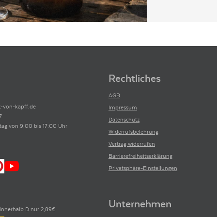
Rechtliches
AGB
-von-kapff.de
Impressum
7
Datenschutz
tag von 9:00 bis 17:00 Uhr
Widerrufsbelehrung
Vertrag widerrufen
Barrierefreiheitserklärung
Privatsphäre-Einstellungen
Unternehmen
innerhalb D nur 2,89€