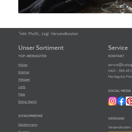
*inkl. MwSt., zzgl. Versandkosten
Footer-Menü
Unser Sortiment
Service
TOP-WEINGÜTER
KONTAKT
Müller
service@ludwig
0421 - 399 43 1
Krämer
Montag bis Frei
Metzger
Leitz
SOCIAL MEDIA
Masi
Elena Walch
SCHAUMWEINE
VERSAND
Geldermann
Versandkosten 
Ruggeri