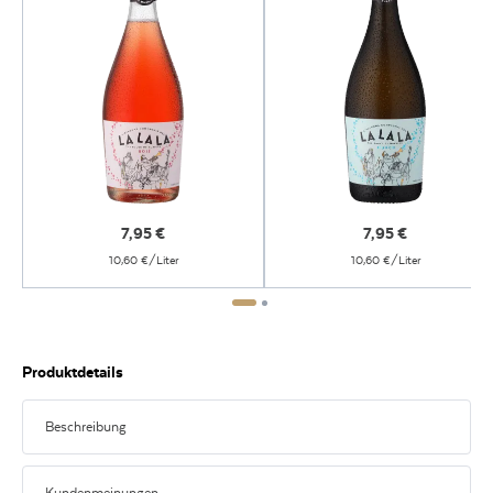
7,95
€
7,95
€
10,60 €/Liter
10,60 €/Liter
Produktdetails
Beschreibung
Gute Laune Macher Set