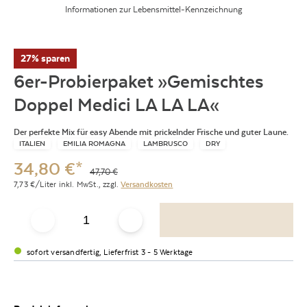
Informationen zur Lebensmittel-Kennzeichnung
27% sparen
6er-Probierpaket »Gemischtes
Doppel Medici LA LA LA«
Der perfekte Mix für easy Abende mit prickelnder Frische und guter Laune.
ITALIEN
EMILIA ROMAGNA
LAMBRUSCO
DRY
34,80
€
*
47,70
€
7,73
€/Liter
inkl. MwSt.,
zzgl.
Versandkosten
sofort versandfertig, Lieferfrist 3 - 5 Werktage