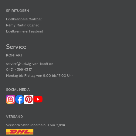
ALLERGENE / INHALTSSTOFFE
Sulfite
SPIRITUOSEN
PRODUKTTYP
Probierpaket
Edelbrennerei Walcher
INHALT (LITER)
4.5
l
Rémy Martin Cognac
Edelbrennerei Fassbind
MEDICI ERMETE & FIGLI,
Via Isacco Newton, 13/a
PRODUZENT / ABFÜLLER / HERSTELLER
42124 Gaida di Reggio
Service
Emilia (RE)
KONTAKT
ARTIKELNUMMER
996233
service@ludwig-von-kapff.de
0421 - 399 43 17
Montag bis Freitag von 9:00 bis 17:00 Uhr
SOCIAL MEDIA
VERSAND
Versandkosten innerhalb D nur 2,89€