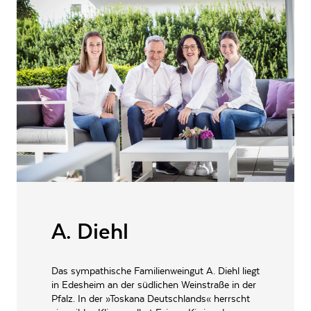
feinsäuerlichen Äpfeln. Weiche und aromatische Nuancen von
Birnenkompott ergänzen das Bukett. Am Gaumen ist der Brand sehr
VERSCHLUSSART
Schraubverschluss
sanftmütig und klar. Er zeigt zudem würzige Komponenten, eine
angenehme Fruchtsäure und einen herben, von der Birnenfrucht getragenen
ALLERGENE / INHALTSSTOFFE
keine
Abgang.
PRODUKTTYP
Obstbrand
INHALT (LITER)
1.0
l
Wein- und Sektgut-
Destillerie Diehl,
PRODUZENT / ABFÜLLER / HERSTELLER
Eisenbahnstr. 3a 67483
Edesheim
EAN
4262508481330
ARTIKELNUMMER
174185
A. Diehl
Das sympathische Familienweingut A. Diehl liegt
in Edesheim an der südlichen Weinstraße in der
Pfalz. In der »Toskana Deutschlands« herrscht