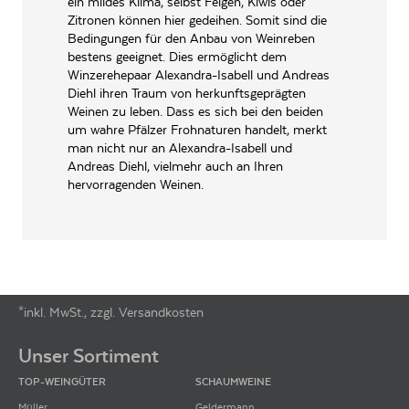
ein mildes Klima, selbst Feigen, Kiwis oder
Zitronen können hier gedeihen. Somit sind die
Bedingungen für den Anbau von Weinreben
bestens geeignet. Dies ermöglicht dem
Winzerehepaar Alexandra-Isabell und Andreas
Diehl ihren Traum von herkunftsgeprägten
Weinen zu leben. Dass es sich bei den beiden
um wahre Pfälzer Frohnaturen handelt, merkt
man nicht nur an Alexandra-Isabell und
Andreas Diehl, vielmehr auch an Ihren
hervorragenden Weinen.
*inkl. MwSt., zzgl. Versandkosten
Footer-Menü
Unser Sortiment
TOP-WEINGÜTER
SCHAUMWEINE
Müller
Geldermann