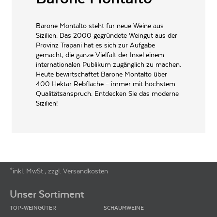
Priocca Piemont - Italien
EAN
8030423000020
Barone Montalto steht für neue Weine aus
Sizilien. Das 2000 gegründete Weingut aus der
ARTIKELNUMMER
123767
Provinz Trapani hat es sich zur Aufgabe
gemacht, die ganze Vielfalt der Insel einem
internationalen Publikum zugänglich zu machen.
Heute bewirtschaftet Barone Montalto über
400 Hektar Rebfläche – immer mit höchstem
Qualitätsanspruch. Entdecken Sie das moderne
Sizilien!
*inkl. MwSt., zzgl. Versandkosten
Footer-Menü
Unser Sortiment
TOP-WEINGÜTER
SCHAUMWEINE