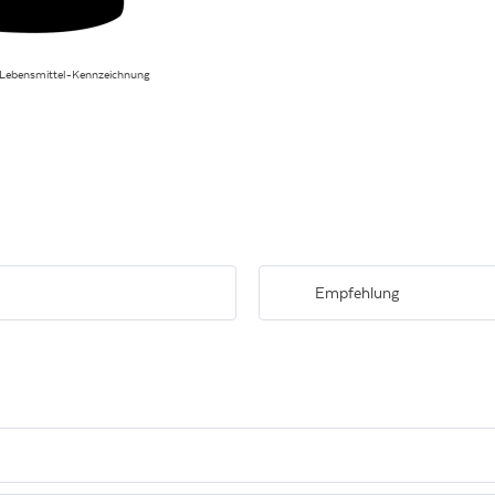
 Lebensmittel-Kennzeichnung
Empfehlung
anninstruktur.
Zu kräftigen Wildgerichten und Br