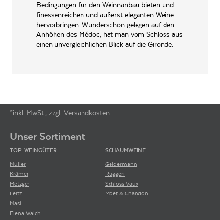
Bedingungen für den Weinnanbau bieten und
finessenreichen und äußerst eleganten Weine
Wine Spectator Punkte
hervorbringen. Wunderschön gelegen auf den
Das US-Magazin gehört zu den absoluten Schwergewichten der
Anhöhen des Médoc, hat man vom Schloss aus
Weinpublikationen und hat einen maßgeblichen Einfluss auf die Branche.
einen unvergleichlichen Blick auf die Gironde.
Es wird nicht umsonst neben Robert Parkers Wine Advocate als eine der
beliebtesten Quellen für Weinbewertungen weltweit angesehen. Hier findet
man nicht nur eine Fülle von Verkostungsnotizen, sondern auch
herausragende Expertenmeinungen von renommierten Weinjournalisten
und erfahrenen Weinkritikern.
*inkl. MwSt., zzgl. Versandkosten
Footer-Menü
Unser Sortiment
TOP-WEINGÜTER
SCHAUMWEINE
Müller
Geldermann
Krämer
Ruggeri
Metzger
Schloss Vaux
Leitz
Moët & Chandon
Masi
Elena Walch