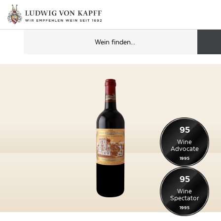
95
Wine
Advocate
1995
95
Wine
Spectator
1995