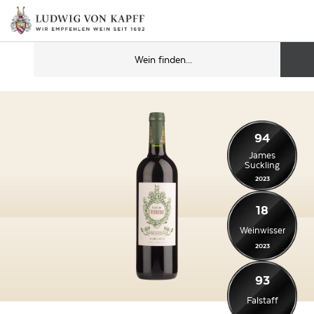
94
James
Suckling
2023
18
Weinwisser
2023
93
Falstaff