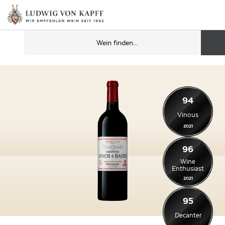
94
Vinous
2021
96
Wine
Enthusiast
2021
95
Decanter