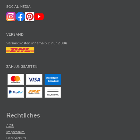
95
Punkte
von
James Suckling
2021
SOCIAL MEDIA
»Lovely depth to the nose of this young Bordeaux with black currant, ink
and walnut aromas that follow through to a medium to full body with a
solid core of polished and integrated tannins. This will drink beautifully in
2026 and onwards.«
VERSAND
James Suckling
Versandkosten innerhalb D nur 2,89€
Ist neben Robert Parker der weltweit einflussreichste Wein-Kritiker. Mit
einem außergewöhnlichen Arbeitspensum von 4.000 Weinverkostungen
pro Jahr ist James Suckling längst legendär und seine Bewertungen sind
von größter Bedeutung.
ZAHLUNGSARTEN
94-96+
Jeb Dunnuck
2021
Rechtliches
AGB
94-96+
Punkte
von
Jeb Dunnuck
2021
Impressum
»The Grand Vin 2021 Château Lynch-Bages ratchets up everything, offering
Datenschutz