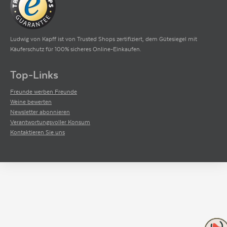
Ludwig von Kapff ist von Trusted Shops zertifiziert, dem Gütesiegel mit
Käuferschutz für 100% sicheres Online-Einkaufen.
Top-Links
Freunde werben Freunde
Weine bewerten
Newsletter abonnieren
Verantwortungsvoller Konsum
Kontaktieren Sie uns