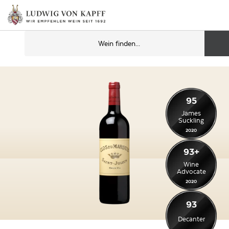
95
James
Suckling
2020
93+
Wine
Advocate
2020
93
Decanter