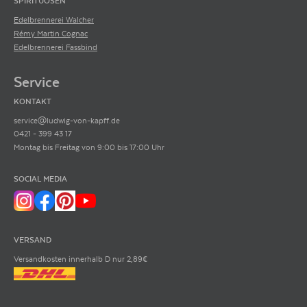
SPIRITUOSEN
Decanter Punkte
Edelbrennerei Walcher
Das renommierte britische Weinmagazin Decanter wurde 1975 gegründet
Rémy Martin Cognac
und ist die älteste Weinveröffentlichung für Verbraucher in Großbritannien.
Heute ist sie ganz einfach die weltweit führende Weinmedienmarke.
Edelbrennerei Fassbind
Service
KONTAKT
service@ludwig-von-kapff.de
0421 - 399 43 17
Montag bis Freitag von 9:00 bis 17:00 Uhr
SOCIAL MEDIA
VERSAND
Versandkosten innerhalb D nur 2,89€