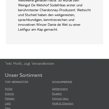
Weißweine gehalten hatte. So wurde sein
Weingut De Wetshof Südafrikas erster und
berühmtester Chardonnay-Produzent. Weitsicht
und Sturheit haben den weitgereisten,
sprachkundigen, kenntnisreichen und
innovativen Winzer Danie de Wet zu einer
Leitfigur am Kap gemacht.
*inkl. MwSt., zzgl. Versandkosten
Footer-Menü
Unser Sortiment
TOP-WEINGÜTER
SCHAUMWEINE
Müller
Geldermann
Krämer
Ruggeri
Metzger
Schloss Vaux
Leitz
Moët & Chandon
Masi