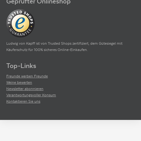
Geprüfter Onlineshop
Ludwig von Kapff ist von Trusted Shops zertifiziert, dem Gütesiegel mit
Käuferschutz für 100% sicheres Online-Einkaufen.
Top-Links
Freunde werben Freunde
Weine bewerten
Newsletter abonnieren
Verantwortungsvoller Konsum
Kontaktieren Sie uns