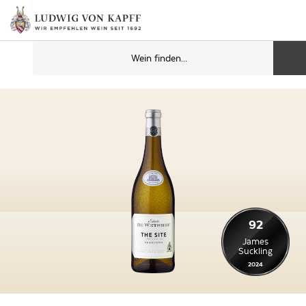
92
James
Suckling
2024