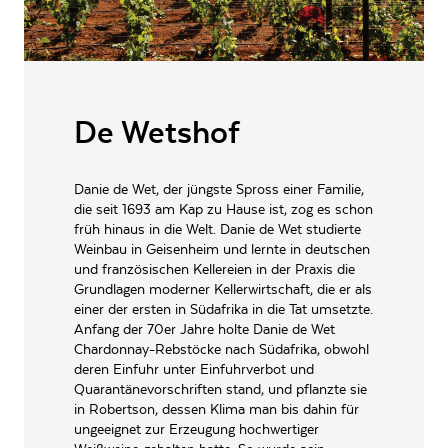
VERSCHLUSSART
Naturkorken
LAGERFÄHIGKEIT
bis zu 7 Jahre
ALLERGENE / INHALTSSTOFFE
Gluten, Sulfite
De Wetshof
PRODUKTTYP
Weißwein
INHALT (LITER)
0.75
l
Danie de Wet, der jüngste Spross einer Familie,
die seit 1693 am Kap zu Hause ist, zog es schon
De Wetshof Estate, PO Box
PRODUZENT / ABFÜLLER / HERSTELLER
31 6706 Robertson
früh hinaus in die Welt. Danie de Wet studierte
Weinbau in Geisenheim und lernte in deutschen
WEINTYPGESCHMACK
Trocken
und französischen Kellereien in der Praxis die
Grundlagen moderner Kellerwirtschaft, die er als
EAN
6004635000521
einer der ersten in Südafrika in die Tat umsetzte.
Anfang der 70er Jahre holte Danie de Wet
ARTIKELNUMMER
927138
Chardonnay-Rebstöcke nach Südafrika, obwohl
deren Einfuhr unter Einfuhrverbot und
Quarantänevorschriften stand, und pflanzte sie
in Robertson, dessen Klima man bis dahin für
ungeeignet zur Erzeugung hochwertiger