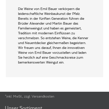
INHALT (LITER)
0.75
l
Die Weine von Emil Bauer verkörpern die
leidenschaftliche Weinbaukunst der Pfalz.
Emil Bauer GbR,
PRODUZENT / ABFÜLLER / HERSTELLER
Walsheimer Straße 18 76829
Bereits in der fünften Generation führen die
Landau-Nußdorf
Brüder Alexander und Martin Bauer das
Familienweingut und haben es gemeistert,
WEINTYPGESCHMACK
Trocken
Tradition mit modernen Einflüssen zu
verschmelzen. So entstehen Weine, die Kenner
EAN
4260213812562
und Neuentdecker gleichermaßen begeistern.
Wir freuen uns darauf, Ihnen die innovativen
ARTIKELNUMMER
106207
Weine von Emil Bauer vorzustellen und laden
Sie herzlich auf eine Geschmacksreise zum
bemerkenswerten Weingut ein.
*inkl. MwSt., zzgl. Versandkosten
Footer-Menü
Unser Sortiment