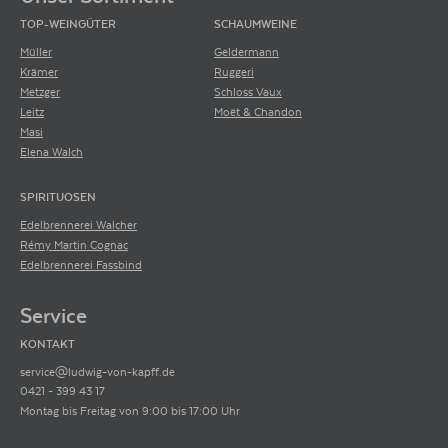
TOP-WEINGÜTER
SCHAUMWEINE
Müller
Geldermann
Krämer
Ruggeri
Metzger
Schloss Vaux
Leitz
Moët & Chandon
Masi
Elena Walch
SPIRITUOSEN
Edelbrennerei Walcher
Rémy Martin Cognac
Edelbrennerei Fassbind
Service
KONTAKT
service@ludwig-von-kapff.de
0421 - 399 43 17
Montag bis Freitag von 9:00 bis 17:00 Uhr