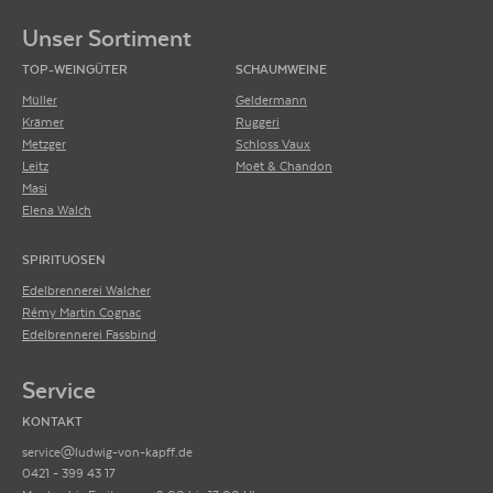
Unser Sortiment
TOP-WEINGÜTER
SCHAUMWEINE
Müller
Geldermann
Krämer
Ruggeri
Metzger
Schloss Vaux
Leitz
Moët & Chandon
Masi
Elena Walch
SPIRITUOSEN
Edelbrennerei Walcher
Rémy Martin Cognac
Edelbrennerei Fassbind
Service
KONTAKT
service@ludwig-von-kapff.de
0421 - 399 43 17