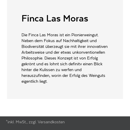
ALLERGENE / INHALTSSTOFFE
Sulfite
Finca Las Moras
PRODUKTTYP
Rotwein, vegan
INHALT (LITER)
0.75
l
Die Finca Las Moras ist ein Pionierweingut.
Neben dem Fokus auf Nachhaltigkeit und
Finca Las Moras (Europe
Adress), 40 Bank Street,
Biodiversität überzeugt sie mit ihrer innovativen
PRODUZENT / ABFÜLLER / HERSTELLER
Level 18 London E14 5NR,
Arbeitsweise und der etwas unkonventionellen
UK
Philosophie. Dieses Konzept ist von Erfolg
gekrönt und es lohnt sich definitv einen Blick
WEINTYPGESCHMACK
Trocken
hinter die Kulissen zu werfen und
herauszufinden, worin der Erfolg des Weinguts
EAN
7791540047619
eigentlich liegt.
ARTIKELNUMMER
816051
*inkl. MwSt., zzgl. Versandkosten
Footer-Menü