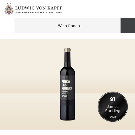
91
James
Suckling
2023