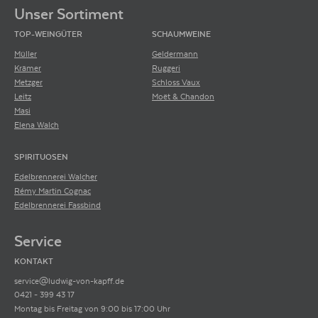
Unser Sortiment
TOP-WEINGÜTER
SCHAUMWEINE
Müller
Geldermann
Krämer
Ruggeri
Metzger
Schloss Vaux
Leitz
Moët & Chandon
Masi
Elena Walch
SPIRITUOSEN
Edelbrennerei Walcher
Rémy Martin Cognac
Edelbrennerei Fassbind
Service
KONTAKT
service@ludwig-von-kapff.de
0421 - 399 43 17
Montag bis Freitag von 9:00 bis 17:00 Uhr