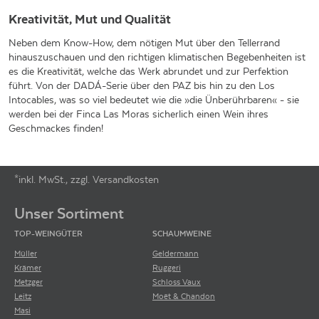
Kreativität, Mut und Qualität
Neben dem Know-How, dem nötigen Mut über den Tellerrand
hinauszuschauen und den richtigen klimatischen Begebenheiten ist
es die Kreativität, welche das Werk abrundet und zur Perfektion
führt. Von der DADÁ-Serie über den PAZ bis hin zu den Los
Intocables, was so viel bedeutet wie die »die Ünberührbaren« - sie
werden bei der Finca Las Moras sicherlich einen Wein ihres
Geschmackes finden!
*inkl. MwSt., zzgl. Versandkosten
Footer-Menü
Unser Sortiment
TOP-WEINGÜTER
SCHAUMWEINE
Müller
Geldermann
Krämer
Ruggeri
Metzger
Schloss Vaux
Leitz
Moët & Chandon
Masi