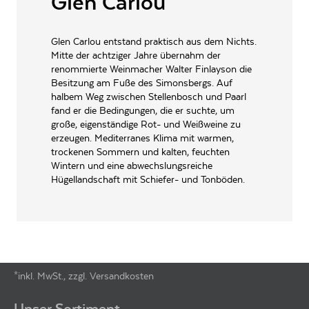
Glen Carlou
PRODUKTTYP
Rotwein, vegan
INHALT (LITER)
0.75
l
Glen Carlou entstand praktisch aus dem Nichts.
Mitte der achtziger Jahre übernahm der
Glen Carlou Vineyards
PRODUZENT / ABFÜLLER / HERSTELLER
Pty.Ltd. Po Box 23,,
renommierte Weinmacher Walter Finlayson die
Klapmuts, 7625,SA
Besitzung am Fuße des Simonsbergs. Auf
halbem Weg zwischen Stellenbosch und Paarl
WEINTYPGESCHMACK
Trocken
fand er die Bedingungen, die er suchte, um
große, eigenständige Rot- und Weißweine zu
EAN
6004270002492
erzeugen. Mediterranes Klima mit warmen,
trockenen Sommern und kalten, feuchten
ARTIKELNUMMER
136272
Wintern und eine abwechslungsreiche
Hügellandschaft mit Schiefer- und Tonböden.
*inkl. MwSt., zzgl. Versandkosten
Footer-Menü
Unser Sortiment