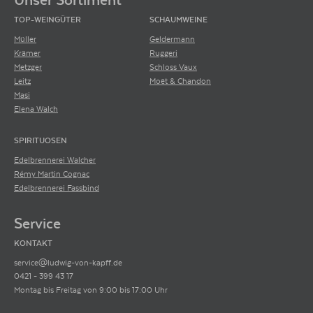
TOP-WEINGÜTER
SCHAUMWEINE
Müller
Geldermann
Krämer
Ruggeri
Metzger
Schloss Vaux
Leitz
Moët & Chandon
Masi
Elena Walch
SPIRITUOSEN
Edelbrennerei Walcher
Rémy Martin Cognac
Edelbrennerei Fassbind
Service
KONTAKT
service@ludwig-von-kapff.de
0421 - 399 43 17
Montag bis Freitag von 9:00 bis 17:00 Uhr