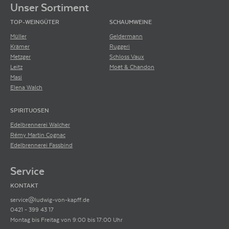
Unser Sortiment
TOP-WEINGÜTER
SCHAUMWEINE
Müller
Geldermann
Krämer
Ruggeri
Metzger
Schloss Vaux
Leitz
Moët & Chandon
Masi
Elena Walch
SPIRITUOSEN
Edelbrennerei Walcher
Rémy Martin Cognac
Edelbrennerei Fassbind
Service
KONTAKT
service@ludwig-von-kapff.de
0421 - 399 43 17
Montag bis Freitag von 9:00 bis 17:00 Uhr