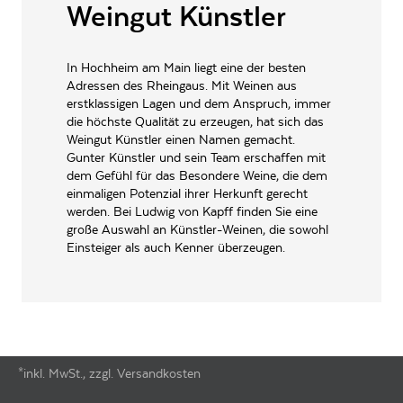
INHALT (LITER)
0.75
l
Weingut Künstler
Weingut Künstler,
Geheimrat-Hummel-Platz
PRODUZENT / ABFÜLLER / HERSTELLER
In Hochheim am Main liegt eine der besten
1a 65239 Hochheim am
Adressen des Rheingaus. Mit Weinen aus
Main Deutschland
erstklassigen Lagen und dem Anspruch, immer
EAN
4018759200226
die höchste Qualität zu erzeugen, hat sich das
Weingut Künstler einen Namen gemacht.
ARTIKELNUMMER
106370
Gunter Künstler und sein Team erschaffen mit
dem Gefühl für das Besondere Weine, die dem
einmaligen Potenzial ihrer Herkunft gerecht
werden. Bei Ludwig von Kapff finden Sie eine
große Auswahl an Künstler-Weinen, die sowohl
Einsteiger als auch Kenner überzeugen.
*inkl. MwSt., zzgl. Versandkosten
Footer-Menü