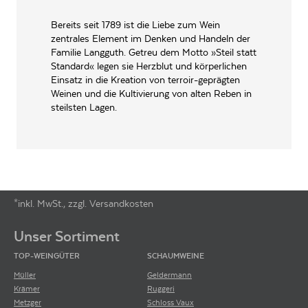
ALLERGENE / INHALTSSTOFFE
Sulfite
Bereits seit 1789 ist die Liebe zum Wein
zentrales Element im Denken und Handeln der
PRODUKTTYP
Weißwein, vegan
Familie Langguth. Getreu dem Motto »Steil statt
Standard« legen sie Herzblut und körperlichen
INHALT (LITER)
0.75
l
Einsatz in die Kreation von terroir-geprägten
Weingut Ulrich Langguth,
Weinen und die Kultivierung von alten Reben in
PRODUZENT / ABFÜLLER / HERSTELLER
Rißbacherstr. 1, 56841
steilsten Lagen.
Traben-Trabach
WEINTYPGESCHMACK
Trocken
EAN
4011899275116
ARTIKELNUMMER
106092
*inkl. MwSt., zzgl. Versandkosten
Footer-Menü
Unser Sortiment
TOP-WEINGÜTER
SCHAUMWEINE
Müller
Geldermann
Krämer
Ruggeri
Metzger
Schloss Vaux