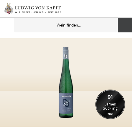
91
James
Suckling
2021