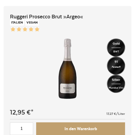
Ruggeri Prosecco Brut »Argeo«
ITALIEN
VEGAN
Gold
BWT
91
Falstaff
Silber
Mundus Vini
12,95
€
17,27
€/Liter
In den Warenkorb