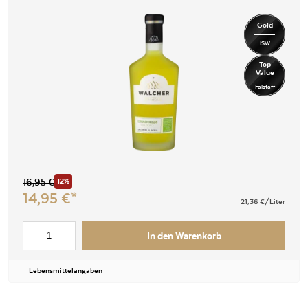
Gold
ISW
Top
Value
Falstaff
16,95
€
12%
14,95
€
21,36
€/Liter
In den Warenkorb
Lebensmittelangaben