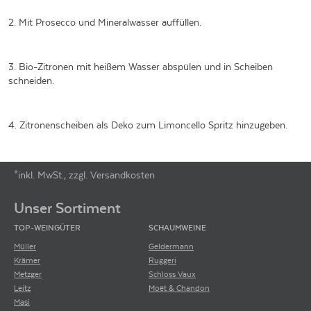
2. Mit Prosecco und Mineralwasser auffüllen.
3. Bio-Zitronen mit heißem Wasser abspülen und in Scheiben
schneiden.
4. Zitronenscheiben als Deko zum Limoncello Spritz hinzugeben.
*inkl. MwSt., zzgl. Versandkosten
Footer-Menü
Unser Sortiment
TOP-WEINGÜTER
SCHAUMWEINE
Müller
Geldermann
Krämer
Ruggeri
Metzger
Schloss Vaux
Leitz
Moët & Chandon
Masi