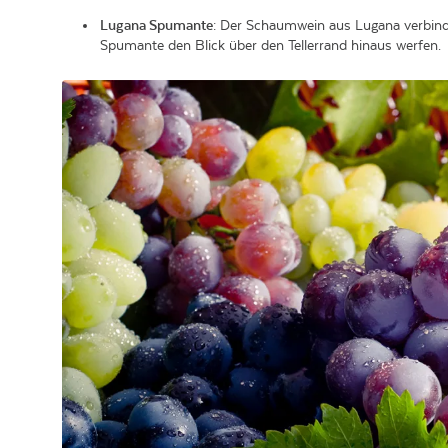
Lugana Spumante
: Der Schaumwein aus Lugana verbinde
Spumante den Blick über den Tellerrand hinaus werfen.