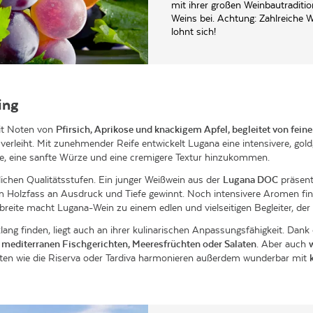
mit ihrer großen Weinbautraditi
Weins bei. Achtung: Zahlreiche 
lohnt sich!
ing
mit Noten von
Pfirsich, Aprikose und knackigem Apfel, begleitet von fein
rleiht. Mit zunehmender Reife entwickelt Lugana eine intensivere, gold
e, eine sanfte Würze und eine cremigere Textur hinzukommen.
lichen
Qualitätsstufen
. Ein junger Weißwein aus der
Lugana DOC
präsenti
u im Holzfass an Ausdruck und Tiefe gewinnt. Noch intensivere Aromen f
breite macht Lugana-Wein zu einem edlen und vielseitigen Begleiter, de
klang finden, liegt auch an ihrer kulinarischen Anpassungsfähigkeit. Da
u
mediterranen Fischgerichten, Meeresfrüchten oder Salaten
. Aber auch
anten wie die Riserva oder Tardiva harmonieren außerdem wunderbar mit