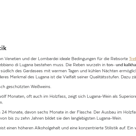
tik
on Venetien und der Lombardei ideale Bedingungen für die Rebsorte
Tre
ebbiano di Lugana bestehen muss. Die Reben wurzeln in
ton- und kalkh
südlich des Gardasees mit warmen Tagen und kühlen Nächten ermöglicht
res Merkmal des Lugana ist die Vielfalt seiner
Qualitätsstufen. Dazu zä
fisch geschützten Weißweins.
wölf Monaten, oft auch im Holzfass, zeigt sich Lugana-Wein als Superior
n.
 24 Monate, davon sechs Monate in der Flasche. Der Ausbau im Holzfass
 von bis zu zehn Jahren bildet sie den langlebigsten Lugana-Wein.
ist einen höheren Alkoholgehalt und eine konzentrierte Stilistik auf. Ein