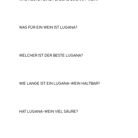
Lugana ist bereits ab 9 € pro Flasche erhältlich. Hochwertigere Variant
20 €.
WAS FÜR EIN WEIN IST LUGANA?
Lugana ist ein
DOC-Weißwein aus der gleichnamigen Region in Nordital
der Rebsorte
Turbiana
(auch Trebbiano di Lugana) gekeltert. Fruchtnoten
prägen seinen Geschmack.
WELCHER IST DER BESTE LUGANA?
Der Lugana-Wein »Beldosso« von Masi gehört mit Sicherheit zu den best
subjektiv ist, probieren Sie am besten Varianten von verschiedenen Winz
WIE LANGE IST EIN LUGANA-WEIN HALTBAR?
Ein klassischer Lugana DOC entfaltet sein volles Aroma zwei bis drei Ja
Lugana Riserva können vier bis sechs Jahre lagern, um ihr Tiefenpozent
wie der Lugana Vendemmia Tardiva.
HAT LUGANA-WEIN VIEL SÄURE?
Lugana hat eine
moderate Säurestruktur
, die frisch, aber nicht dominant 