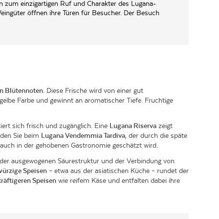
on zum einzigartigen Ruf und Charakter des Lugana-
Weingüter öffnen ihre Türen für Besucher. Der Besuch
en Blütennoten
. Diese Frische wird von einer gut
gelbe Farbe und gewinnt an aromatischer Tiefe. Fruchtige
ert sich frisch und zugänglich. Eine
Lugana Riserva
zeigt
inden Sie beim
Lugana Vendemmia Tardiva
, der durch die späte
r auch in der gehobenen Gastronomie geschätzt wird.
nk der ausgewogenen
Säurestruktur
und der Verbindung von
würzige Speisen
– etwa aus der asiatischen Küche – rundet der
kräftigeren Speisen
wie reifem Käse und entfalten dabei ihre