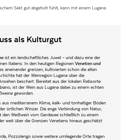
tschem Sekt gut abgeholt fühlt, kann mit einem Lugana
ss als Kulturgut
ee
ist ein landschaftliches Juwel – und dazu eine der
nen Italiens. In den heutigen Regionen
Venetien und
es aneinander grenzen, kultivierten schon die alten
chichte hat der Weinregion Lugana über die
nsehen beschert. Bereitet aus der lokalen Rebsorte
biano, ist der
Wein
aus Lugana dabei zu einem echten
ißweine geworden.
 aus mediterranem Klima, kalk- und tonhaltiger Böden
r örtlichen Winzer. Die enge Verbindung von Natur,
 den Weißwein vom Gardasee schließlich zu einem
der weit über die Grenzen Venetiens hinaus geschätzt
rda
,
Pozzolengo
sowie weitere umliegende Orte tragen