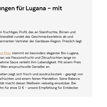
ngen für Lugana – mit
in fruchtiges Profil, das an Steinfrüchte, Birnen und
 Mineralität rundet das Geschmackserlebnis ab und
rmanten Vertreter der Gardasee-Region. Preislich liegt
ut Masi
stammt ein besonders eleganter Bio-Lugana,
n wie Passionsfrucht und Zitrusfrüchten lange im
nehme Säure verleiht ihm Lebendigkeit. Mit einem Preis
 Wein anspruchsvolle Genießer an.
tien zeigt sich frisch und ausdrucksstark – geprägt von
usfrüchten und einem feinen Mandelton. Seine Balance
tät macht diesen Weißwein vielseitig einsetzbar. Bei
ihn für etwa
12 €
– unsere Empfehlung für Entdecker.