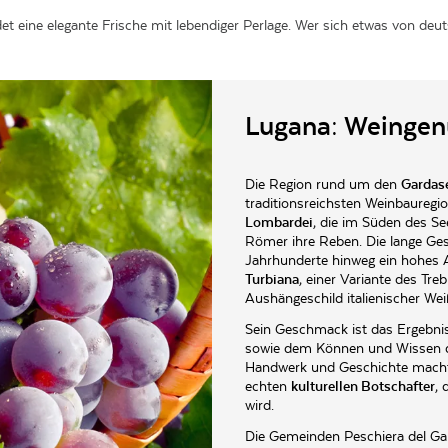
t eine elegante Frische mit lebendiger Perlage. Wer sich etwas von deu
Lugana: Weingenu
Die Region rund um den
Gardas
traditionsreichsten Weinbauregio
Lombardei
, die im Süden des Se
Römer ihre Reben. Die lange Ges
Jahrhunderte hinweg ein hohes A
Turbiana
, einer Variante des Treb
Aushängeschild italienischer We
Sein Geschmack ist das Ergebnis
sowie dem Können und Wissen de
Handwerk und Geschichte macht
echten
kulturellen Botschafter
, 
wird.
Die Gemeinden
Peschiera del Ga