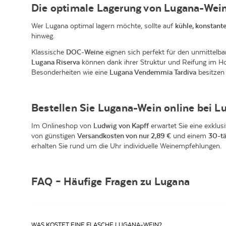
Die optimale Lagerung von Lugana-Wei
Wer Lugana optimal lagern möchte, sollte auf
kühle, konstant
hinweg.
Klassische
DOC-Weine
eignen sich perfekt für den unmittelba
Lugana Riserva
können dank ihrer Struktur und Reifung im Hol
Besonderheiten wie eine
Lugana Vendemmia Tardiva
besitzen 
Bestellen Sie Lugana-Wein online bei L
Im Onlineshop von
Ludwig von Kapff
erwartet Sie eine exklu
von günstigen
Versandkosten von nur 2,89 €
und einem
30-tä
erhalten Sie rund um die Uhr individuelle Weinempfehlungen.
FAQ – Häufige Fragen zu Lugana
WAS KOSTET EINE FLASCHE LUGANA-WEIN?