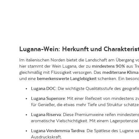
Lugana-Wein: Herkunft und Charakteris
Im italienischen Norden bietet die Landschaft am Übergang v
hier stammt der Wein Lugana, der zu
mindestens 90%
aus Tr
gleichmäßig mit Flüssigkeit versorgen. Das
mediterrane Klima
und eine
bemerkenswerte Langlebigkeit
schenken. Ein besonde
Lugana DOC
: Die wichtigste Qualitätsstufe des geogra
Lugana Superiore
: Mit einer Reifezeit von mindestens z
für Genießer, die etwas mehr Tiefe und Struktur schätze
Lugana Riserva
: Diese Premiumweine reifen mindestens
aromatische Vielschichtigkeit. Mit einem Lagerpotenzial
Lugana Vendemmia Tardiva
: Die Spätlese des Lugana we
Ausdruckskraft.