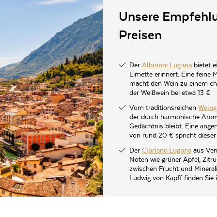
Unsere Empfehlu
Preisen
Der
Albinoni Lugana
bietet e
Limette erinnert. Eine feine
macht den Wein zu einem cha
der Weißwein bei etwa 13 €.
Vom traditionsreichen
Weing
der durch harmonische Arome
Gedächtnis bleibt. Eine ange
von rund
20 €
spricht dieser
Der
Cipriano Lugana
aus Vene
Noten wie grüner Äpfel, Zitr
zwischen Frucht und Minerali
Ludwig von Kapff finden Sie 