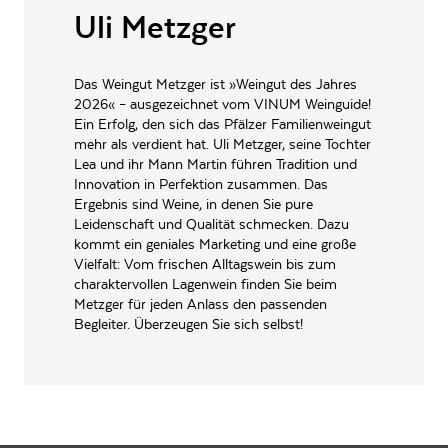
PRODUZENT / ABFÜLLER / HERSTELLER
Langgasse 32-34,, 67269
Uli Metzger
Grünstadt-Asselheim,,
EAN
4260247840722
Das Weingut Metzger ist »Weingut des Jahres
ARTIKELNUMMER
176122
2026« – ausgezeichnet vom VINUM Weinguide!
Ein Erfolg, den sich das Pfälzer Familienweingut
mehr als verdient hat. Uli Metzger, seine Tochter
Lea und ihr Mann Martin führen Tradition und
Innovation in Perfektion zusammen. Das
Ergebnis sind Weine, in denen Sie pure
Leidenschaft und Qualität schmecken. Dazu
kommt ein geniales Marketing und eine große
Vielfalt: Vom frischen Alltagswein bis zum
charaktervollen Lagenwein finden Sie beim
Metzger für jeden Anlass den passenden
Begleiter. Überzeugen Sie sich selbst!