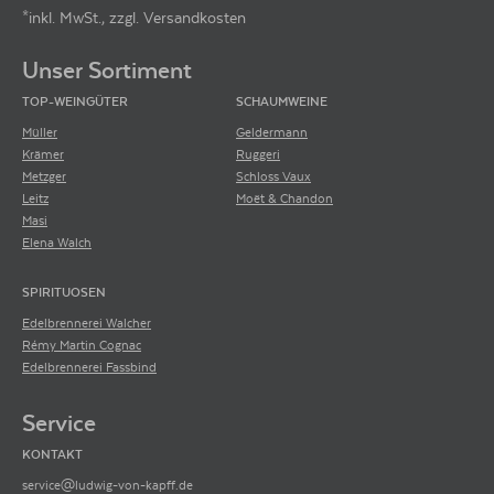
*inkl. MwSt., zzgl. Versandkosten
Footer-Menü
Unser Sortiment
TOP-WEINGÜTER
SCHAUMWEINE
Müller
Geldermann
Krämer
Ruggeri
Metzger
Schloss Vaux
Leitz
Moët & Chandon
Masi
Elena Walch
SPIRITUOSEN
Edelbrennerei Walcher
Rémy Martin Cognac
Edelbrennerei Fassbind
Service
KONTAKT
service@ludwig-von-kapff.de