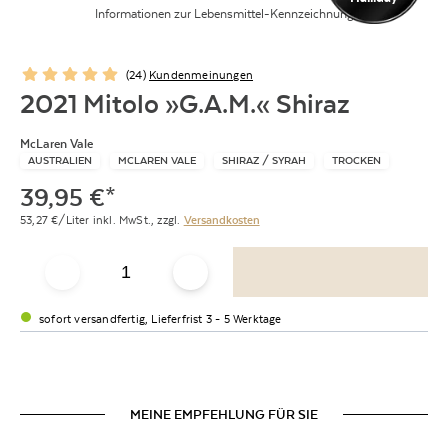
Informationen zur Lebensmittel-Kennzeichnung
(
24
)
Kundenmeinungen
2021 Mitolo »G.A.M.« Shiraz
McLaren Vale
AUSTRALIEN
MCLAREN VALE
SHIRAZ / SYRAH
TROCKEN
39,95
€
*
53,27
€/Liter
inkl. MwSt.,
zzgl.
Versandkosten
sofort versandfertig, Lieferfrist 3 - 5 Werktage
MEINE EMPFEHLUNG FÜR SIE