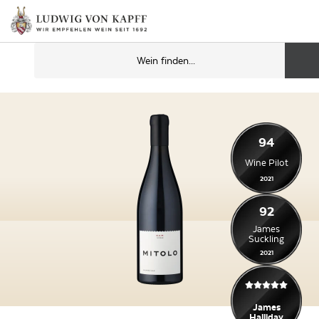
94
Wine Pilot
2021
92
James
Suckling
2021
James
Halliday