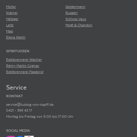
Müller
Geldermann
Krämer
Ruggeri
Metzger
Schloss Vaux
Leitz
Moët & Chandon
Masi
Elena Walch
SPIRITUOSEN
Edelbrennerei Walcher
Rémy Martin Cognac
Edelbrennerei Fassbind
Service
KONTAKT
service@ludwig-von-kapff.de
0421 - 399 43 17
Montag bis Freitag von 9:00 bis 17:00 Uhr
SOCIAL MEDIA