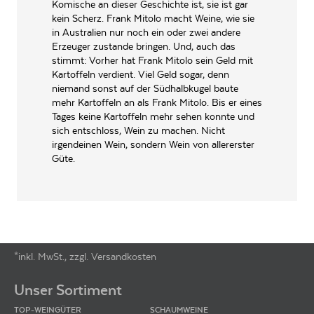
Komische an dieser Geschichte ist, sie ist gar
kein Scherz. Frank Mitolo macht Weine, wie sie
Mitolo Wines Aust Pty Ltd,
James Suckling
Cnr of Angle Vale Road &
in Australien nur noch ein oder zwei andere
PRODUZENT / ABFÜLLER / HERSTELLER
Johns Road 5120 Virginia
Ist neben Robert Parker der weltweit einflussreichste Wein-Kritiker. Mit
Erzeuger zustande bringen. Und, auch das
einem außergewöhnlichen Arbeitspensum von 4.000 Weinverkostungen
South Australia
stimmt: Vorher hat Frank Mitolo sein Geld mit
pro Jahr ist James Suckling längst legendär und seine Bewertungen sind
Kartoffeln verdient. Viel Geld sogar, denn
von größter Bedeutung.
WEINTYPGESCHMACK
Trocken
niemand sonst auf der Südhalbkugel baute
mehr Kartoffeln an als Frank Mitolo. Bis er eines
EAN
836974000131
Tages keine Kartoffeln mehr sehen konnte und
ARTIKELNUMMER
180007
sich entschloss, Wein zu machen. Nicht
irgendeinen Wein, sondern Wein von allererster
Güte.
James
Halliday
5
Sterne
von
James Halliday Sterne
Für das Weingut »Mitolo Wines«
*inkl. MwSt., zzgl. Versandkosten
Footer-Menü
James Halliday Sterne
Unser Sortiment
Der Australier ist einer der wichtigsten Weinkritiker und gibt einen
besonders ausführlichen Überblick über australische Weine mit mehr als
135.000 Verkostungsnotizen.
TOP-WEINGÜTER
SCHAUMWEINE