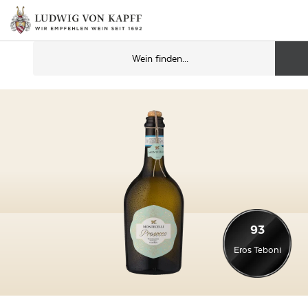
93
Eros Teboni