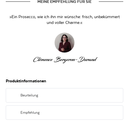
MEINE EMPFEHLUNG FÜR SIE
»Ein Prosecco, wie ich ihn mir wünsche: frisch, unbekümmert
und voller Charme.«
Clémence Bergeron-Durand
Produktinformationen
Beurteilung
Helles Strohgelb mit feiner Perlage. Zitrus, Birne und weiße Blüten in der
Nase. Am Gaumen frisch und lebendig. Klar, spritzig und herrlich
Empfehlung
unkompliziert bis ins Finale.
Zu Antipasti, leichten Sommersalaten oder solo auf dem Balkon mit ein paar
Grissini und Sonne im Gesicht.