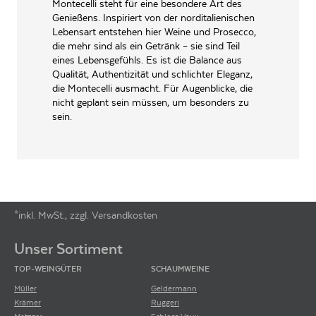
ARTIKELNUMMER
523279
Montecelli steht für eine besondere Art des
Genießens. Inspiriert von der norditalienischen
Lebensart entstehen hier Weine und Prosecco,
die mehr sind als ein Getränk – sie sind Teil
eines Lebensgefühls. Es ist die Balance aus
Qualität, Authentizität und schlichter Eleganz,
die Montecelli ausmacht. Für Augenblicke, die
nicht geplant sein müssen, um besonders zu
sein.
*inkl. MwSt., zzgl. Versandkosten
Footer-Menü
Unser Sortiment
TOP-WEINGÜTER
SCHAUMWEINE
Müller
Geldermann
Krämer
Ruggeri