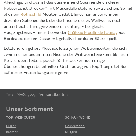
Allerdings, und das ist das ausnehmend Spannende an dieser
Rebsorte, ist „trocken“ mit Muscadelle stets relativ zu sehen. So hat
etwa ein
Rothschild
Mouton Cadet Blanceinen unverkennbar
dezenten Süßenachhall, der die Frische dieses Weißweins noch
unterstreicht. Eine ganz andere Richtung – bei gleicher
Ausgangsbasis – nimmt etwa der
Château Moulin de Launay
aus
Bordeaux, dessen Rasse mit gehaltvoll delikater Säure spielt.
Letztendlich gehört Muscadelle zu jenen Weißweinsorten, die sich
zwar in einer bestimmten Nische der Weißweincharakteristik ihren
Platz erobert haben, jedoch für Entdecker noch einige
Überraschungen bereithalten. Und Ludwig von Kapff begleitet Sie
auf dieser Entdeckungsreise gerne.
*inkl. MwSt., zzgl. Versandkosten
Footer-Menü
Unser Sortiment
TOP-WEINGÜTER
SCHAUMWEINE
Müller
Geldermann
Krämer
Ruggeri