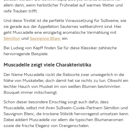
allem dann, wenn herbstlicher Frühnebel auf warmes Wetter und
reife Trauben trifft.
Und diese Trinität ist die perfekte Voraussetzung für Süßweine, wie
sie gerade aus der Appellation Sauternes weltberühmt sind. Hier
geht Muscadelle eine einzigartig aromatische Vermählung mit
Sémillon
und
Sauvignon Blanc
ein.
Bei Ludwig von Kapff finden Sie für diese Klassiker zahlreiche
hervorragende Beispiele.
Muscadelle zeigt viele Charakteristika
Der Name Muscadelle rückt die Rebsorte zwar unweigerlich in die
Nähe von Muskateller, doch damit hat sie nichts zu tun. Obwohl ein
leichter Hauch von Muskat im von weißen Blumen bestimmten
Bouquet immer mitschwingt.
Schon dieser besondere Einschlag sorgt auch dafür, dass
Muscadelle, selbst mit ihren Süßwein-Cuvée-Partnern Sémillon und
Sauvignon Blanc, die trockene Stilistik hervorragend umsetzen kann.
Dabei addiert Muscadelle vor allem die typischen Blumenaromen
sowie die frische Eleganz von Orangenschalen.