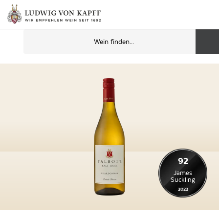
92
James
Suckling
2022