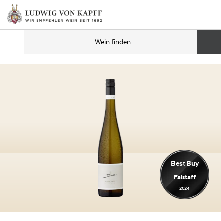
Best Buy
Falstaff
2024