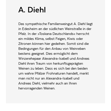
ALLERGENE / INHALTSSTOFFE
A. Diehl
Sulfite
PRODUKTTYP
Weißwein
Das sympathische Familienweingut A. Diehl liegt
INHALT (LITER)
0.75
l
in Edesheim an der südlichen Weinstraße in der
Wein- und Sektgut-
Pfalz. In der »Toskana Deutschlands« herrscht
Destillerie Diehl,
ein mildes Klima, selbst Feigen, Kiwis oder
PRODUZENT / ABFÜLLER / HERSTELLER
Eisenbahnstr. 3a 67483
Zitronen können hier gedeihen. Somit sind die
Edesheim
Bedingungen für den Anbau von Weinreben
bestens geeignet. Dies ermöglicht dem
EAN
4262508480401
Winzerehepaar Alexandra-Isabell und Andreas
Diehl ihren Traum von herkunftsgeprägten
ARTIKELNUMMER
174221
Weinen zu leben. Dass es sich bei den beiden
um wahre Pfälzer Frohnaturen handelt, merkt
man nicht nur an Alexandra-Isabell und
Andreas Diehl, vielmehr auch an Ihren
hervorragenden Weinen.