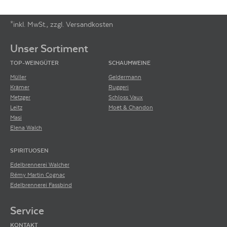
*inkl. MwSt., zzgl. Versandkosten
Footer-Menü
Unser Sortiment
TOP-WEINGÜTER
SCHAUMWEINE
Müller
Geldermann
Krämer
Ruggeri
Metzger
Schloss Vaux
Leitz
Moët & Chandon
Masi
Elena Walch
SPIRITUOSEN
Edelbrennerei Walcher
Rémy Martin Cognac
Edelbrennerei Fassbind
Service
KONTAKT