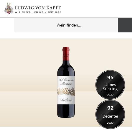
95
James
Suckling
2020
92
Decanter
2020