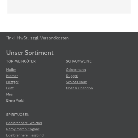
*inkl. MwSt., zzgl. Versandkosten
Footer-Menü
Unser Sortiment
TOP-WEINGÜTER
SCHAUMWEINE
Müller
Geldermann
Krämer
Ruggeri
Metzger
Schloss Vaux
Leitz
Moët & Chandon
Masi
Elena Walch
SPIRITUOSEN
Edelbrennerei Walcher
Rémy Martin Cognac
Edelbrennerei Fassbind