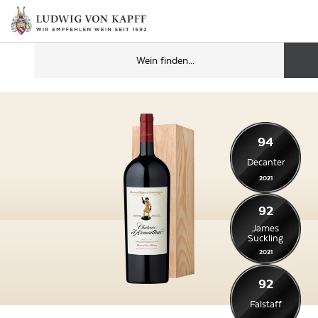
94
Decanter
2021
92
James
Suckling
2021
92
Falstaff