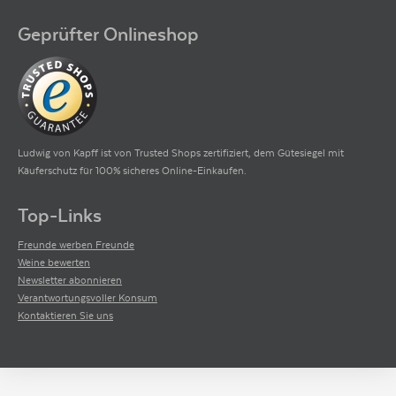
pure expression of the château, offering pretty cassis and black raspberry
fruit as well as medium-bodied richness, wonderfully integrated oak, ripe
Geprüfter Onlineshop
tannins, hints of violets and spice, terrific balance, and just a seamless,
pure, elegant style that shines in the vintage.«
Jeb Dunnuck
Jeb Dunnuck ist ein unabhängiger Weinkritiker mit Sitz in Colorado ,
bewertet weltweite Topweine und liefert tiefgreifende Kritiken zu Weinen aus
Spitzenregionen der ganzen Welt.
Ludwig von Kapff ist von Trusted Shops zertifiziert, dem Gütesiegel mit
Käuferschutz für 100% sicheres Online-Einkaufen.
Top-Links
Freunde werben Freunde
Weine bewerten
Newsletter abonnieren
Verantwortungsvoller Konsum
Kontaktieren Sie uns