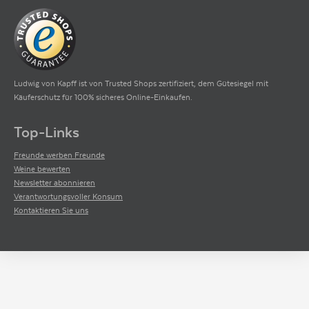
Ludwig von Kapff ist von Trusted Shops zertifiziert, dem Gütesiegel mit
Käuferschutz für 100% sicheres Online-Einkaufen.
Top-Links
Freunde werben Freunde
Weine bewerten
Newsletter abonnieren
Verantwortungsvoller Konsum
Kontaktieren Sie uns