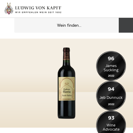
96
James
Suckling
2022
94
Jeb Dunnuck
2022
93
Wine
Advocate