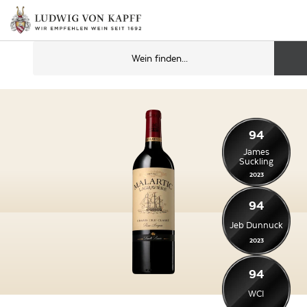
94
James
Suckling
2023
94
Jeb Dunnuck
2023
94
WCI