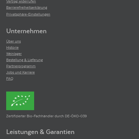
Vertrag widerrufen
Ist eine von Jeff Leve gegründete Online-Plattfrom für professionelle
Weinkritiken, Verkostungsnotizen und Weinbewertungen. Mit
Barrierefreiheitserklärung
Spezialisierung auf Kaliforien, Bordeaux und Rhône.
Privatsphäre-Einstellungen
Unternehmen
Über uns
Historie
Weinlager
Bestellung & Lieferung
Partnerprogramm
Jobs und Karriere
FAQ
Zertifizierter Bio-Fachhändler durch DE-ÖKO-039
Leistungen & Garantien