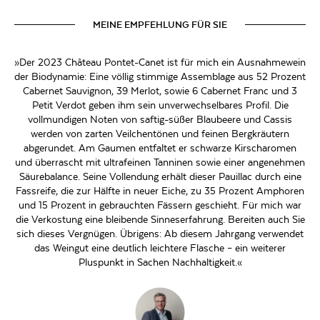
MEINE EMPFEHLUNG FÜR SIE
»Der 2023 Château Pontet-Canet ist für mich ein Ausnahmewein
der Biodynamie: Eine völlig stimmige Assemblage aus 52 Prozent
Cabernet Sauvignon, 39 Merlot, sowie 6 Cabernet Franc und 3
Petit Verdot geben ihm sein unverwechselbares Profil. Die
vollmundigen Noten von saftig-süßer Blaubeere und Cassis
werden von zarten Veilchentönen und feinen Bergkräutern
abgerundet. Am Gaumen entfaltet er schwarze Kirscharomen
und überrascht mit ultrafeinen Tanninen sowie einer angenehmen
Säurebalance. Seine Vollendung erhält dieser Pauillac durch eine
Fassreife, die zur Hälfte in neuer Eiche, zu 35 Prozent Amphoren
und 15 Prozent in gebrauchten Fässern geschieht. Für mich war
die Verkostung eine bleibende Sinneserfahrung. Bereiten auch Sie
sich dieses Vergnügen. Übrigens: Ab diesem Jahrgang verwendet
das Weingut eine deutlich leichtere Flasche – ein weiterer
Pluspunkt in Sachen Nachhaltigkeit.«