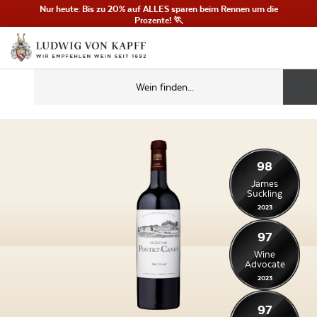
Nur heute: Bis zu 20% auf ALLES sparen beim Rennen um die
Prozente! 🏃
98
James
Suckling
2023
97
Wine
Advocate
2023
97