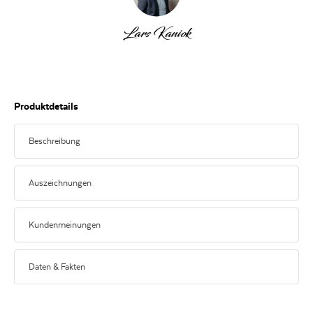
Lars Kaniok
Produktdetails
Beschreibung
Bitte beachten Sie die Sonderbedingungen der Subskription in unseren
AGB.
Auszeichnungen
Kundenmeinungen
98
Kundenmeinungen
James
Suckling
Daten & Fakten
2023
ERZEUGER
Château Pontet-Canet
98
Punkte
von
James Suckling
2023