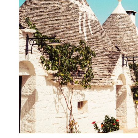
9,32 €/Liter
PASSEND ZU
Käse, Lamm, Pasta, Pizza, Rind, Sc
ALKOHOLGEHALT
13.0
% vol
RESTZUCKER
16.0
g/l
GESAMTSÄURE
6.0
g/l
VERSCHLUSSART
Naturkorken
LAGERFÄHIGKEIT
bis zu 4 Jahre
ALLERGENE /
Sulfite
INHALTSSTOFFE
BIO KONTROLLNUMMER
IT-BIO-015
PRODUKTTYP
Biowein, Rotwein,Vorratspaket
INHALT (LITER)
4.5
l
PRODUZENT / ABFÜLLER /
BOTTER CASA VINICOLA S.P.A., Via 
HERSTELLER
WEINTYPGESCHMACK
Halbtrocken