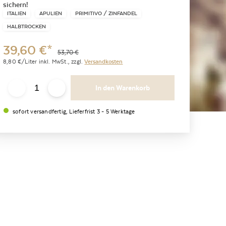
sichern!
ITALIEN
APULIEN
PRIMITIVO / ZINFANDEL
HALBTROCKEN
39,60
€
*
53,70
€
8,80
€/Liter
inkl. MwSt.,
zzgl.
Versandkosten
In den Warenkorb
sofort versandfertig, Lieferfrist 3 - 5 Werktage