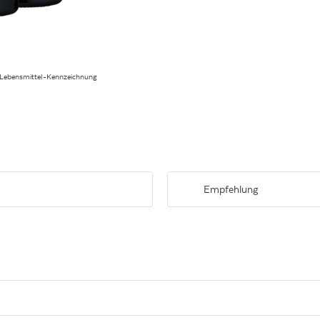
 Lebensmittel-Kennzeichnung
Empfehlung
iologisch angebauten Primitivo
Zu dunklem Fleisch und kräftigem
nfrucht.