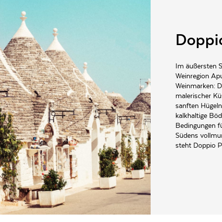
hwein, Vegetarisch, Wild
Doppi
Im äußersten Sü
Weinregion Apul
Weinmarken: Do
malerischer Kü
sanften Hügeln
kalkhaltige Bö
Bedingungen f
Südens vollmun
steht Doppio P
Cadorna, 17 I-30020 Fossalta di Piave (VE) Italy