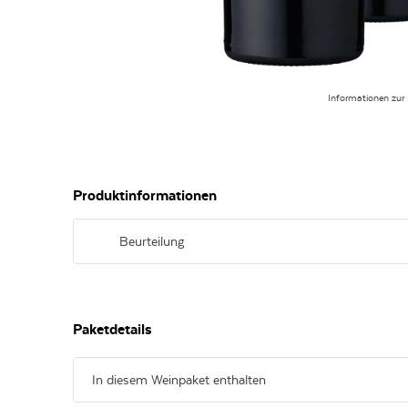
Informationen zur
Produktinformationen
Beurteilung
Tiefdunkler, weicher und vollmundiger Rotwein aus 100% b
Trauben mit einem verführerischen Hauch von süßer Beere
Paketdetails
In diesem Weinpaket enthalten