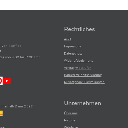
Rechtliches
AGB
-von-kapff.de
Impressum
7
Datenschutz
tag von 9:00 bis 17:00 Uhr
Widerrufsbelehrung
Vertrag widerrufen
Barrierefreiheitserklärung
Privatsphäre-Einstellungen
Unternehmen
innerhalb D nur 2,89€
Über uns
Historie
Weinlager