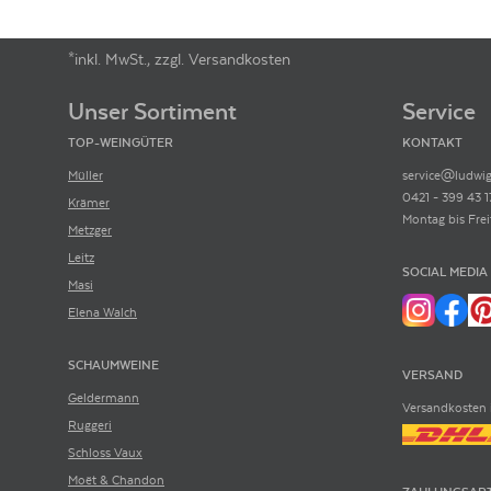
ARTIKELNUMMER
991825
*inkl. MwSt., zzgl. Versandkosten
Footer-Menü
Unser Sortiment
Service
TOP-WEINGÜTER
KONTAKT
Müller
service@ludwig
0421 - 399 43 1
Krämer
Montag bis Frei
Metzger
Leitz
SOCIAL MEDIA
Masi
Elena Walch
SCHAUMWEINE
VERSAND
Geldermann
Versandkosten 
Ruggeri
Schloss Vaux
Moët & Chandon