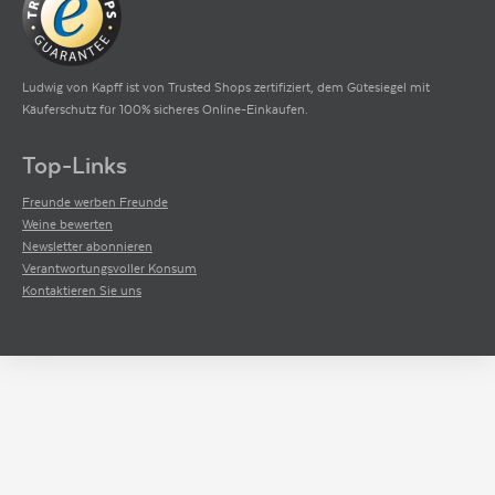
Ludwig von Kapff ist von Trusted Shops zertifiziert, dem Gütesiegel mit
Käuferschutz für 100% sicheres Online-Einkaufen.
Top-Links
Freunde werben Freunde
Weine bewerten
Newsletter abonnieren
Verantwortungsvoller Konsum
Kontaktieren Sie uns