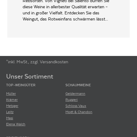
Rebsorten. Von Vigneti del Salento dürfen Sie
WEINTYPGESCHMACK
Trocken
diese Weine in allerbester Qualität erwarten –
und in großer Vielfalt. Entdecken Sie das
EAN
8019873978127
Weingut, das Rotweinfans schwärmen lässt...
ARTIKELNUMMER
860340
*inkl. MwSt., zzgl. Versandkosten
Footer-Menü
Unser Sortiment
TOP-WEINGÜTER
SCHAUMWEINE
Müller
Geldermann
Krämer
Ruggeri
Metzger
Schloss Vaux
Leitz
Moët & Chandon
Masi
Elena Walch