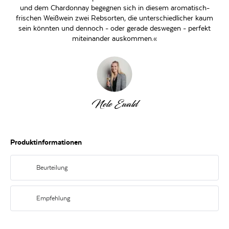
und dem Chardonnay begegnen sich in diesem aromatisch-
frischen Weißwein zwei Rebsorten, die unterschiedlicher kaum
sein könnten und dennoch - oder gerade deswegen - perfekt
miteinander auskommen.«
Nele Ewald
Produktinformationen
Beurteilung
Strohgelb mit hellen Reflektionen erstrahlt der Muri Bianco im Glas.
ImBukett erscheint er intensiv mit fruchtigen Anklängen gelber Früchte.
Empfehlung
ImGeschmack frisch, angenehm und harmonisch mit einem spürbaren
Nachhall.
Durch seine Aromen und seine Fülle der perfekte Begleiter
fürMeeresfrüchte, Pastagerichte mit Gemüse, gebackenen Fisch oder