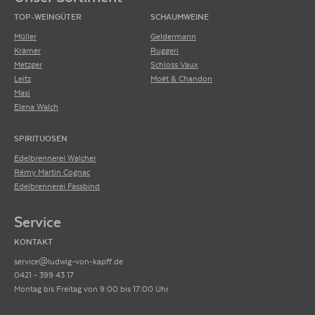
TOP-WEINGÜTER
SCHAUMWEINE
Müller
Geldermann
Krämer
Ruggeri
Metzger
Schloss Vaux
Leitz
Moët & Chandon
Masi
Elena Walch
SPIRITUOSEN
Edelbrennerei Walcher
Rémy Martin Cognac
Edelbrennerei Fassbind
Service
KONTAKT
service@ludwig-von-kapff.de
0421 - 399 43 17
Montag bis Freitag von 9:00 bis 17:00 Uhr