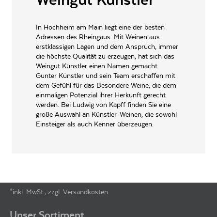
INHALT (LITER)
0.75
l
Weingut Künstler,
In Hochheim am Main liegt eine der besten
PRODUZENT / ABFÜLLER / HERSTELLER
Geheimrat-Hummel-Platz 1
Adressen des Rheingaus. Mit Weinen aus
a, 65239 Hochheim
erstklassigen Lagen und dem Anspruch, immer
die höchste Qualität zu erzeugen, hat sich das
EAN
4018759200240
Weingut Künstler einen Namen gemacht.
ARTIKELNUMMER
106518
Gunter Künstler und sein Team erschaffen mit
dem Gefühl für das Besondere Weine, die dem
einmaligen Potenzial ihrer Herkunft gerecht
werden. Bei Ludwig von Kapff finden Sie eine
große Auswahl an Künstler-Weinen, die sowohl
Einsteiger als auch Kenner überzeugen.
*inkl. MwSt., zzgl. Versandkosten
Footer-Menü
Unser Sortiment