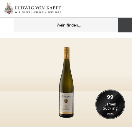
99
James
Suckling
2023