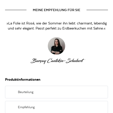
MEINE EMPFEHLUNG FÜR SIE
»La Folie ist Rosé, wie der Sommer ihn liebt: charmant, lebendig
und sehr elegant. Passt perfekt zu Erdbeerkuchen mit Sahne.«
Burçay Cantekin-Schubert
Produktinformationen
Beurteilung
Zartes Rosa im Glas. Duft nach Aprikose, Pfirsich und Blüten. Am Gaumen
frisch, mit feiner Perlage, roten Beeren, Zitrus und einem Hauch Exotik.
Empfehlung
Lebendig und herrlich beschwingt im Abgang.