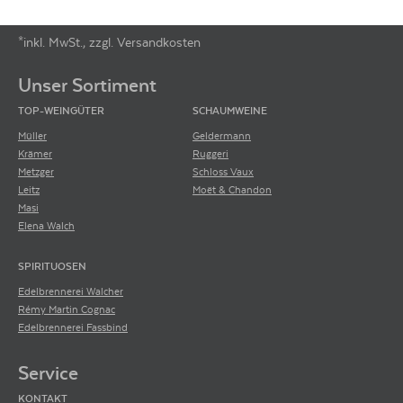
*inkl. MwSt., zzgl. Versandkosten
Footer-Menü
Unser Sortiment
TOP-WEINGÜTER
SCHAUMWEINE
Müller
Geldermann
Krämer
Ruggeri
Metzger
Schloss Vaux
Leitz
Moët & Chandon
Masi
Elena Walch
SPIRITUOSEN
Edelbrennerei Walcher
Rémy Martin Cognac
Edelbrennerei Fassbind
Service
KONTAKT