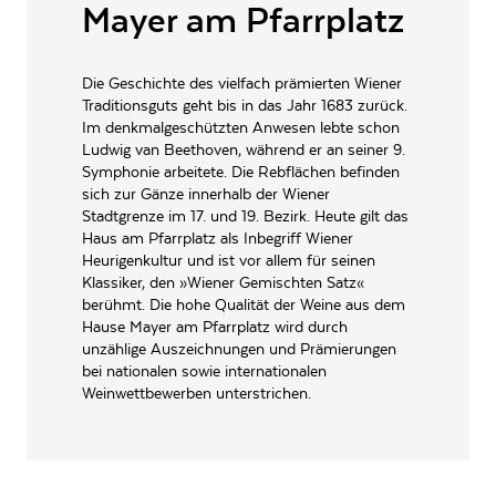
Mayer am Pfarrplatz
ALLERGENE / INHALTSSTOFFE
Gluten, Sulfite
PRODUKTTYP
Weißwein
Die Geschichte des vielfach prämierten Wiener
Traditionsguts geht bis in das Jahr 1683 zurück.
INHALT (LITER)
0.75
l
Im denkmalgeschützten Anwesen lebte schon
Mayer am Pfarrplatz,
Ludwig van Beethoven, während er an seiner 9.
PRODUZENT / ABFÜLLER / HERSTELLER
Kuchelauer Hafenstrasse 175
Symphonie arbeitete. Die Rebflächen befinden
A-1190 Wien
sich zur Gänze innerhalb der Wiener
Stadtgrenze im 17. und 19. Bezirk. Heute gilt das
EAN
9003979016790
Haus am Pfarrplatz als Inbegriff Wiener
Heurigenkultur und ist vor allem für seinen
ARTIKELNUMMER
192031
Klassiker, den »Wiener Gemischten Satz«
berühmt. Die hohe Qualität der Weine aus dem
Hause Mayer am Pfarrplatz wird durch
unzählige Auszeichnungen und Prämierungen
bei nationalen sowie internationalen
Weinwettbewerben unterstrichen.