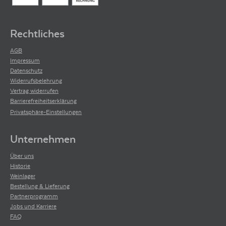
Rechtliches
AGB
Impressum
Datenschutz
Widerrufsbelehrung
Vertrag widerrufen
Barrierefreiheitserklärung
Privatsphäre-Einstellungen
Unternehmen
Über uns
Historie
Weinlager
Bestellung & Lieferung
Partnerprogramm
Jobs und Karriere
FAQ