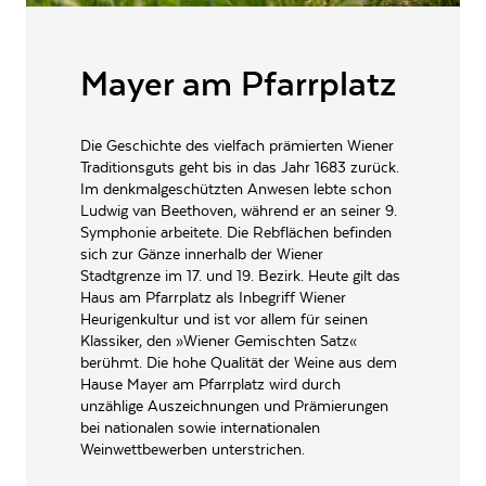
ALLERGENE / INHALTSSTOFFE
Sulfite
PRODUKTTYP
Mayer am Pfarrplatz
Entalkoholisierter Wein
INHALT (LITER)
0.75
l
Die Geschichte des vielfach prämierten Wiener
Mayer am Pfarrplatz,
Traditionsguts geht bis in das Jahr 1683 zurück.
PRODUZENT / ABFÜLLER / HERSTELLER
Kuchelauer Hafenstrasse 175
A-1190 Wien
Im denkmalgeschützten Anwesen lebte schon
Ludwig van Beethoven, während er an seiner 9.
WEINTYPGESCHMACK
Lieblich
Symphonie arbeitete. Die Rebflächen befinden
sich zur Gänze innerhalb der Wiener
EAN
9003979014314
Stadtgrenze im 17. und 19. Bezirk. Heute gilt das
Haus am Pfarrplatz als Inbegriff Wiener
ARTIKELNUMMER
192021
Heurigenkultur und ist vor allem für seinen
Klassiker, den »Wiener Gemischten Satz«
berühmt. Die hohe Qualität der Weine aus dem
Hause Mayer am Pfarrplatz wird durch
unzählige Auszeichnungen und Prämierungen
bei nationalen sowie internationalen
Weinwettbewerben unterstrichen.