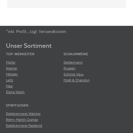
*inkl. MwSt., zzgl. Versandkosten
Footer-Menü
Unser Sortiment
TOP-WEINGÜTER
SCHAUMWEINE
Müller
Geldermann
Krämer
Ruggeri
Metzger
Schloss Vaux
Leitz
Moët & Chandon
Masi
Elena Walch
SPIRITUOSEN
Edelbrennerei Walcher
Rémy Martin Cognac
Edelbrennerei Fassbind