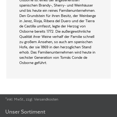
Osborne ist eines der angesehensten
Bottlers Vinhos SA, Rua do
PRODUZENT / ABFÜLLER / HERSTELLER
spanischen Brandy-, Sherry- und Weinhäuser
Choupêlo, 250 PT-4404-
und bis heute ein reines Familienunternehmen.
509 Vila Nova de Gaia
Den Grundstein für ihren Besitz, der Weinberge
in Jerez, Rioja, Ribera del Duero und der Tierra
EAN
8410337160032
de Castilla umfasst, legte der Herzog von
ARTIKELNUMMER
431314
Osborne bereits 1772. Die außergewöhnliche
Qualität ihrer Weine verhalf der Familie schnell
zu großem Ansehen, so auch am spanischen
Hofe, der sie 1869 in den herzoglichen Stand
erhob. Das Familienunternehmen wird heute in
sechster Generation von Tomás Conde de
Osborne geführt.
*inkl. MwSt., zzgl. Versandkosten
Footer-Menü
Unser Sortiment