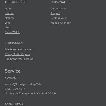
TOP-WEINGÜTER
SCHAUMWEINE
Müller
Geldermann
Krämer
Ruggeri
Metzger
Schloss Vaux
Leitz
Moët & Chandon
Masi
Elena Walch
SPIRITUOSEN
Edelbrennerei Walcher
Rémy Martin Cognac
Edelbrennerei Fassbind
Service
KONTAKT
service@ludwig-von-kapff.de
0421 - 399 43 17
Montag bis Freitag von 9:00 bis 17:00 Uhr
SOCIAL MEDIA