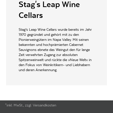
Stag's Leap Wine
LAGERFÄHIGKEIT
bis zu 3 Jahre
Cellars
ALLERGENE / INHALTSSTOFFE
Sulfite
PRODUKTTYP
Weißwein
Stag’s Leap Wine Cellars wurde bereits im Jahr
INHALT (LITER)
1970 gegründet und gehört mit zu den
0.75
l
Pionierweingütern im Napa Valley. Mit seinen
Stag's Leap Wine Cellars,
bekannten und hochprämierten Cabernet
PRODUZENT / ABFÜLLER / HERSTELLER
Napa Valley California USA
Sauvignons ebnete das Weingut den für lange
Zeit verwehrten Zugang zur absoluten
WEINTYPGESCHMACK
Trocken
Spitzenweinwelt und rückte die »Neue Welt« in
den Fokus von Weinkritikern- und Liebhabern
EAN
88593400056
und deren Anerkennung.
ARTIKELNUMMER
821014
*inkl. MwSt., zzgl. Versandkosten
Footer-Menü