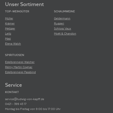
Unser Sortiment
TOP-WEINGÜTER
SCHAUMWEINE
Müller
Geldermann
Krämer
Ruggeri
Metzger
Schloss Vaux
Leitz
Moët & Chandon
Masi
Elena Walch
SPIRITUOSEN
Edelbrennerei Walcher
Rémy Martin Cognac
Edelbrennerei Fassbind
Service
KONTAKT
service@ludwig-von-kapff.de
0421 - 399 43 17
Montag bis Freitag von 9:00 bis 17:00 Uhr