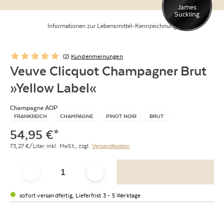
James
Suckling
Informationen zur Lebensmittel-Kennzeichnung
(
2
)
Kundenmeinungen
Veuve Clicquot Champagner Brut
»Yellow Label«
Champagne AOP
FRANKREICH
CHAMPAGNE
PINOT NOIR
BRUT
54,95
€
*
73,27
€/Liter
inkl. MwSt.,
zzgl.
Versandkosten
sofort versandfertig, Lieferfrist 3 - 5 Werktage