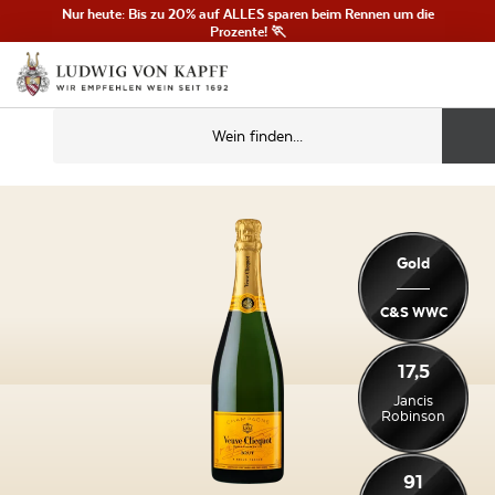
Nur heute: Bis zu 20% auf ALLES sparen beim Rennen um die
Prozente! 🏃
Gold
C&S WWC
17,5
Jancis
Robinson
91