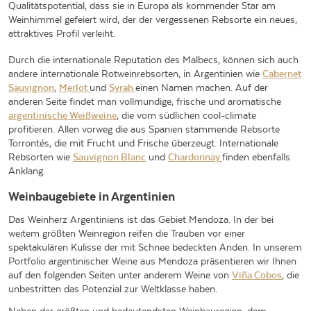
Qualitätspotential, dass sie in Europa als kommender Star am
Weinhimmel gefeiert wird, der der vergessenen Rebsorte ein neues,
attraktives Profil verleiht.
Durch die internationale Reputation des Malbecs, können sich auch
andere internationale Rotweinrebsorten, in Argentinien wie
Cabernet
Sauvignon
,
Merlot
und
Syrah
einen Namen machen. Auf der
anderen Seite findet man vollmundige, frische und aromatische
argentinische Weißweine
, die vom südlichen cool-climate
profitieren. Allen vorweg die aus Spanien stammende Rebsorte
Torrontés, die mit Frucht und Frische überzeugt. Internationale
Rebsorten wie
Sauvignon Blanc
und
Chardonnay
finden ebenfalls
Anklang.
Weinbaugebiete in Argentinien
Das Weinherz Argentiniens ist das Gebiet Mendoza. In der bei
weitem größten Weinregion reifen die Trauben vor einer
spektakulären Kulisse der mit Schnee bedeckten Anden. In unserem
Portfolio argentinischer Weine aus Mendoza präsentieren wir Ihnen
auf den folgenden Seiten unter anderem Weine von
Viña Cobos
, die
unbestritten das Potenzial zur Weltklasse haben.