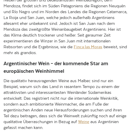
Neben der größten und bedeutendsten Weinbauregion, dem
Mendoza, findet sich im Süden Patagoniens die Regionen Neuquén
und Río Negro und im Norden des Landes die Regionen Catamarca,
La Roija und San Juan, welche jedoch außerhalb Argentiniens
allesamt eher unbekannt sind. Jedoch ist San Juan nach dem
Mendoza das zweitgrößte Weinanbaugebiet Argentiniens. Hier ist
das Klima deutlich trockener und heißer. Seit geraumer Zeit
experimentieren die Winzer in San Juan mit internationalen
Rebsorten und die Ergebnisse, wie die
Finca las Moras
beweist, sind
mehr als grandios.
Argentinischer Wein – der kommende Star am
europäischen Weinhimmel
Die qualitativ herausragenden Weine aus Malbec sind nur ein
Beispiel, warum sich das Land in rasantem Tempo zu einem der
attraktivsten und interessantesten Weinländer Südamerikas
entwickelt. Das registriert nicht nur die internationale Weinkritik,
sondern auch ambitionierte Weinmacher, die am Fuße der
argentinischen Anden neue Herausforderungen suchen und ihren
Teil dazu beitragen, dass sich die Weinwelt zukünftig noch auf einige
qualitative Überraschungen in Bezug auf
Weine
aus Argentinien
gefasst machen kann.