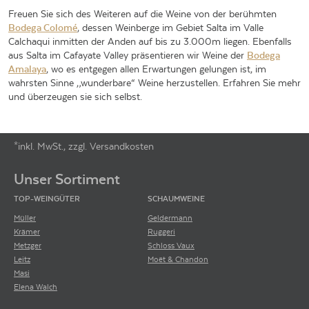
Freuen Sie sich des Weiteren auf die Weine von der berühmten
Bodega Colomé
, dessen Weinberge im Gebiet Salta im Valle
Calchaqui inmitten der Anden auf bis zu 3.000m liegen. Ebenfalls
aus Salta im Cafayate Valley präsentieren wir Weine der
Bodega
Amalaya
, wo es entgegen allen Erwartungen gelungen ist, im
wahrsten Sinne „wunderbare“ Weine herzustellen. Erfahren Sie mehr
und überzeugen sie sich selbst.
*inkl. MwSt., zzgl. Versandkosten
Footer-Menü
Unser Sortiment
TOP-WEINGÜTER
SCHAUMWEINE
Müller
Geldermann
Krämer
Ruggeri
Metzger
Schloss Vaux
Leitz
Moët & Chandon
Masi
Elena Walch