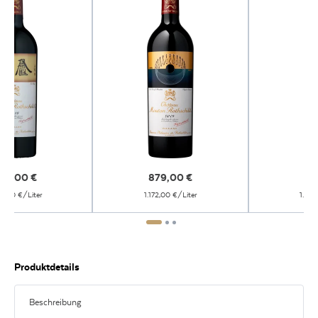
90,00
€
879,00
€
79
20,00 €/Liter
1.172,00 €/Liter
1.065
Produktdetails
Beschreibung