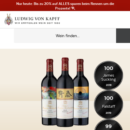
Nur heute: Bis zu 20% auf ALLES sparen beim Rennen um die
Prozente! 🏃
100
James
Suckling
2018
100
Falstaff
2019
99