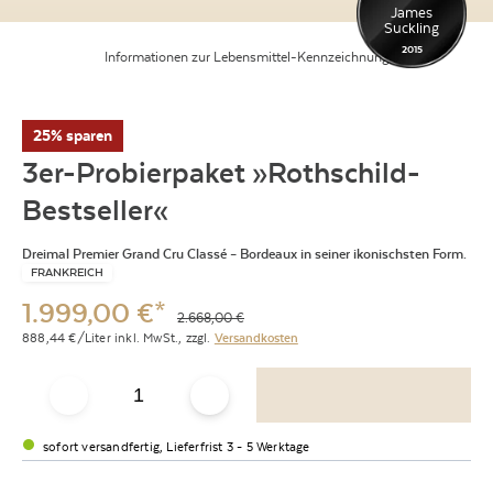
James
Suckling
2015
Informationen zur Lebensmittel-Kennzeichnung
25% sparen
3er-Probierpaket »Rothschild-
Bestseller«
Dreimal Premier Grand Cru Classé – Bordeaux in seiner ikonischsten Form.
FRANKREICH
1.999,00
€
*
2.668,00
€
888,44
€/Liter
inkl. MwSt.,
zzgl.
Versandkosten
sofort versandfertig, Lieferfrist 3 - 5 Werktage