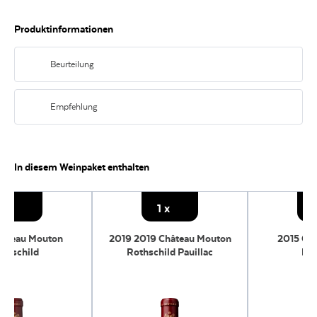
Produktinformationen
Beurteilung
Ikonische Bordeaux-Trilogie mit Tiefe, Struktur und beeindruckendem
Reifepotenzial.
Empfehlung
Perfekt zu Rinderfilet, Lammkarree, Wildgerichten oder gereiftem Comté.
In diesem Weinpaket enthalten
1
x
1
x
1
hâteau Mouton
2019 2019 Château Mouton
2015 Ch
thschild
Rothschild Pauillac
Rot