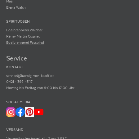
Masi
pro Jahr ist James Suckling längst legendär und seine Bewertungen sind
Elena Walch
von größter Bedeutung.
SPIRITUOSEN
Edelbrennerei Walcher
Rémy Martin Cognac
Edelbrennerei Fassbind
Service
KONTAKT
service@ludwig-von-kapff.de
0421 - 399 43 17
Montag bis Freitag von 9:00 bis 17:00 Uhr
SOCIAL MEDIA
VERSAND
Versandkosten innerhalb D nur 2,89€