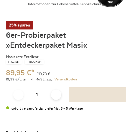
2021
Informationen zur Lebensmittel-Kennzeichnung
25% sparen
6er-Probierpaket
»Entdeckerpaket Masi«
Masis rote Exzellenz
ITALIEN
TROCKEN
89,95
€
*
119,70
€
19,99
€/Liter
inkl. MwSt.,
zzgl.
Versandkosten
sofort versandfertig, Lieferfrist 3 - 5 Werktage