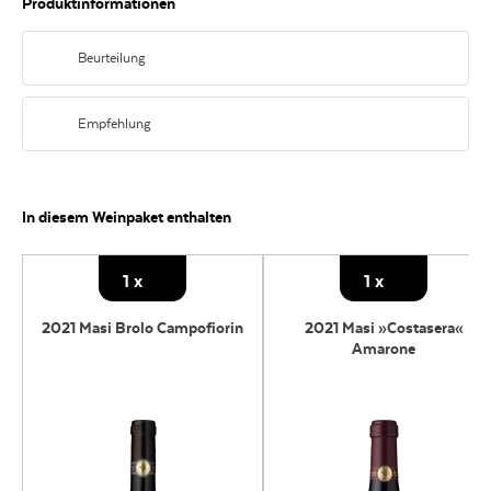
Produktinformationen
Beurteilung
Mit diesem Probierpaket erhalten Sie 6 Masi-Juwelen, die Ihnen ein wahres
Trinkvergnügen bereiten werden.
Empfehlung
Passt sehr gut zu dunklem Fleisch wie Wild und Rind sowie verschiedenen
Käsespezialitäten mit etwas Biss.
In diesem Weinpaket enthalten
1
x
1
x
2021 Masi Brolo Campofiorin
2021 Masi »Costasera«
Amarone